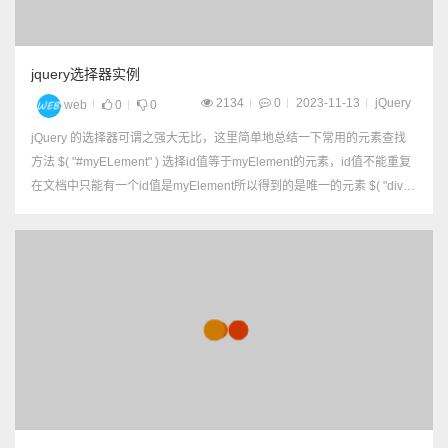
jquery选择器实例
2134
0
2023-11-13
jQuery
web
0
0
jQuery 的选择器可谓之强大无比，这里简单地总结一下常用的元素查找
方法 $( "#myELement" ) 选择id值等于myElement的元素，id值不能重复
在文档中只能有一个id值是myElement所以得到的是唯一的元素 $( "div" )
选择所有的div标签元素，返回div元素数组 $( ".myC...