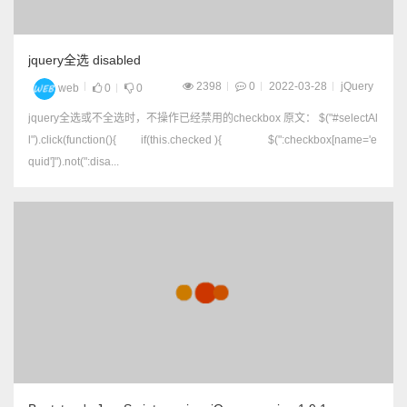
jquery全选 disabled
2398
0
2022-03-28
jQuery
web
0
0
jquery全选或不全选时，不操作已经禁用的checkbox 原文： $("#selectAl
l").click(function(){ if(this.checked ){ $(":checkbox[name='e
quid']").not(":disa...