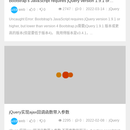
Bootstrap's JavaScript requires jQuery version 1.9.1 or
higher, but lower than version 4
2747
0
2022-03-14
jQuery
web
0
0
Uncaught Error: Bootstrap's JavaScript requires jQuery version 1.9.1 or
higher, but lower than version 4 Bootstrap.js需要jQuery 1.9.1 版本或更
高的版本(但是要低于版本4)。 我用得版本是v3.4.1，...
jQuery实现ajax回调函数带入参数
2295
0
2022-02-08
jQuery
web
0
0