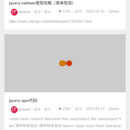
jquery.validate使用攻略（表单校验）
2141
0
2023-10-30
jQuery
taotaoit
0
0
https://www.cnblogs.com/webSnow/p/17007547.html
jquery ajax代码
2262
0
2023-09-13
jQuery
taotaoit
0
0
<span class="subject" data-bind="text: viewSubject, title: viewSubject" ti
tle="邮件转发测试">邮件转发测试</span> <span class="from" data-bind