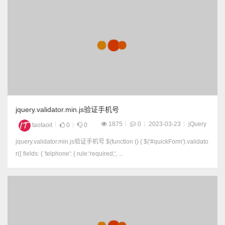
jquery.validator.min.js验证手机号
1875
0
2023-03-23
jQuery
taotaoit
0
0
jquery.validator.min.js验证手机号 $(function () { $('#quickForm').validato
r({ fields: { 'telphone': { rule:'required;', ...