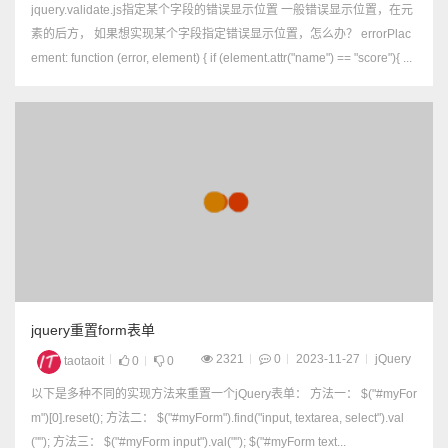
jquery.validate.js指定某个字段的错误显示位置 一般错误显示位置，在元
素的后方， 如果想实现某个字段指定错误显示位置，怎么办？ errorPlac
ement: function (error, element) { if (element.attr("name") == "score"){ ...
jquery重置form表单
2321
0
2023-11-27
jQuery
taotaoit
0
0
以下是多种不同的实现方法来重置一个jQuery表单： 方法一： $("#myFor
m")[0].reset(); 方法二： $("#myForm").find("input, textarea, select").val
(""); 方法三： $("#myForm input").val(""); $("#myForm text...