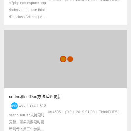
<?php namespace app
\index\model; use think
\Db; class Articles { /** *
更新数据 */ public functi
on update(){ $data = ['a
rticleTitle' => '新闻标题',
'articleContent'...
setInc和setDec方法延迟更新
web
2
0
4605
0
2019-01-08
ThinkPHP5.1
setInc/setDec支持延时
更新，如果需要延时更
新则传入第三个参数，