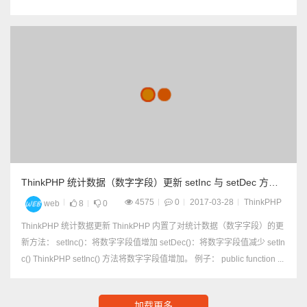
下例中延时10秒更新。
Db::name('user')->wher
e('id', 1)->setInc('score',
1, 10); setInc/setDec 方
法返回影响数据的条
数，如果使用了延迟更
新的话，可能会返回tru
e 以上来自...
ThinkPHP 统计数据（数字字段）更新 setInc 与 setDec 方
法，加减
4575
0
2017-03-28
ThinkPHP
web
8
0
ThinkPHP 统计数据更新 ThinkPHP 内置了对统计数据（数字字段）的更
新方法： setInc()：将数字字段值增加 setDec()：将数字字段值减少 setIn
c() ThinkPHP setInc() 方法将数字字段值增加。 例子： public function ...
加载更多