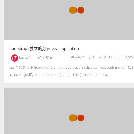
bootstrap5独立的分页css .pagination
2472
0
2021-08-21
Bootst
taotaoit
0
0
css /* 分页 */ .fy{padding: 1rem 0;} .pagination { display: flex; padding-left: 0; list-sty
le: none; justify-content: center; } .page-link { position: relative...