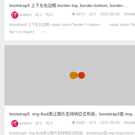
bootstrap5 上下左右边框.border-top,.border-bottom,.border-
start,.border-end
3073
0
2021-08-26
Bootst
taotaoit
1
0
bootstrap5 上下左右边框 <span class="border"></span> <span class="border-
top">上</span> <...
bootstrap5 .img-fluid类让图片支持响应式布局，bootstrap3是.img-
responsive
4330
0
2021-08-26
Bootst
taotaoit
2
0
bootstrap5 .img-fluid类让图片支持响应式布局，bootstrap3是.img-responsive boots