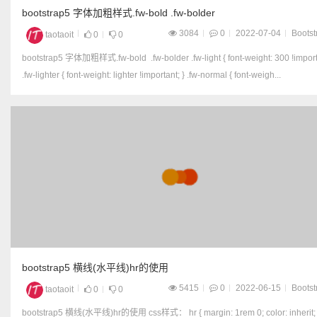
bootstrap5 字体加粗样式.fw-bold .fw-bolder
3084
0
2022-07-04
Bootst
taotaoit
0
0
bootstrap5 字体加粗样式.fw-bold .fw-bolder .fw-light { font-weight: 300 !important; }
.fw-lighter { font-weight: lighter !important; } .fw-normal { font-weigh...
bootstrap5 横线(水平线)hr的使用
5415
0
2022-06-15
Bootst
taotaoit
0
0
bootstrap5 横线(水平线)hr的使用 css样式： hr { margin: 1rem 0; color: inherit; back