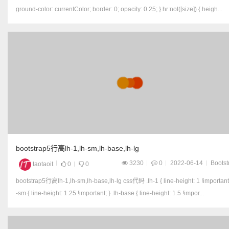
ground-color: currentColor; border: 0; opacity: 0.25; } hr:not([size]) { heigh...
bootstrap5行高lh-1,lh-sm,lh-base,lh-lg
3230
0
2022-06-14
Bootst
taotaoit
0
0
bootstrap5行高lh-1,lh-sm,lh-base,lh-lg css代码 .lh-1 { line-height: 1 !important; } .lh
-sm { line-height: 1.25 !important; } .lh-base { line-height: 1.5 !impor...