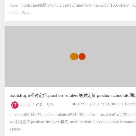
trap5，bootstrap4都是.img-fluid css样式 .img-fluid{max-width:100%;height:auto} b
ootstrap3 cs...
bootstrap5相对定位.position-relative绝对定位.position-absolute
位.position-fixed粘性定位.position-sticky
3199
0
2021-08-23
Bootst
taotaoit
2
0
bootstrap5相对定位.position-relative绝对定位.position-absolute固定定位.positi
xed粘性定位.position-sticky css样式 .position-static { position: static !important; } .p
osition-...