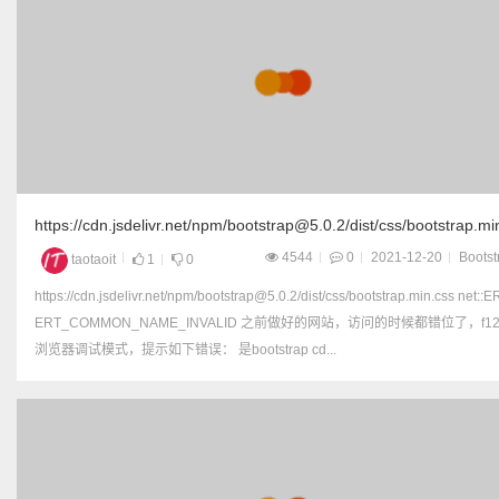
https://cdn.jsdelivr.net/npm/bootstrap@5.0.2/dist/css/bootstrap.mi
net::ERR_CERT_COMMON_NAME_INVALID
4544
0
2021-12-20
Bootst
taotaoit
1
0
https://cdn.jsdelivr.net/npm/bootstrap@5.0.2/dist/css/bootstrap.min.css net:
ERT_COMMON_NAME_INVALID 之前做好的网站，访问的时候都错位了，f12打开
浏览器调试模式，提示如下错误： 是bootstrap cd...