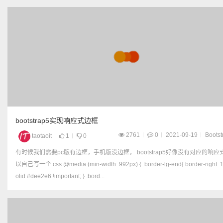
bootstrap5实现响应式边框
2761
0
2021-09-19
Bootst
taotaoit
1
0
有时候我们需要pc版有边框，手机版没边框， bootstrap5好像没有对应的响应式，可
以自己写一个 css @media (min-width: 992px) { .border-lg-end{ border-right: 1px s
olid #dee2e6 !important; } .bord...