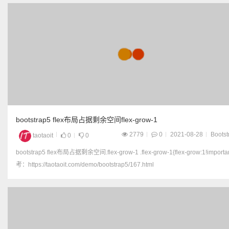
bootstrap5 flex布局占据剩余空间flex-grow-1
2779
0
2021-08-28
Bootst
taotaoit
0
0
bootstrap5 flex布局占据剩余空间.flex-grow-1 .flex-grow-1{flex-grow:1!important} 参
考：https://taotaoit.com/demo/bootstrap5/167.html