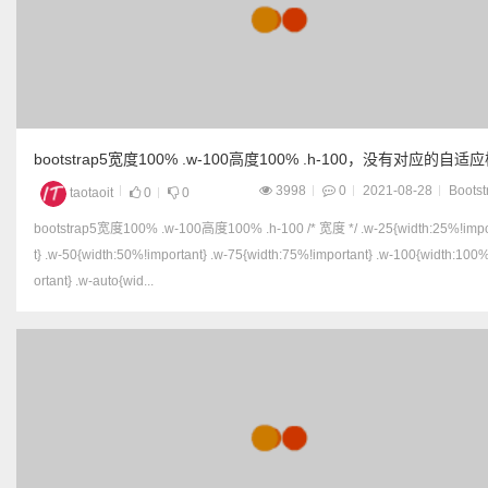
bootstrap5宽度100% .w-100高度100% .h-100，没有对应的自适
3998
0
2021-08-28
Bootst
taotaoit
0
0
bootstrap5宽度100% .w-100高度100% .h-100 /* 宽度 */ .w-25{width:25%!importan
t} .w-50{width:50%!important} .w-75{width:75%!important} .w-100{width:100
ortant} .w-auto{wid...