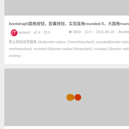
bootstrap5圆角按钮，胶囊按钮，实现直角rounded-0，大圆角round
3，小圆角rounded-1
3859
0
2021-08-28
Bootst
taotaoit
4
0
默认按钮自带圆角 .btn{border-radius:.25rem!important} .rounded{border-radius:.25
rem!important} .rounded-0{border-radius:0!important} .rounded-1{border-radi
em!imp...