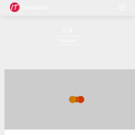
33 篇
Bootstrap5