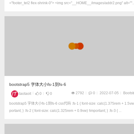
="footer_tel2 flex-shrink-0"> <img src="__HOME__/images/addr2.png" alt=""..
bootstrap5 字体大小fs-1到fs-6
2792
0
2022-07-05
Bootst
taotaoit
0
0
bootstrap5 字体大小fs-1到fs-6 css代码 .fs-1 { font-size: calc(1.375rem + 1.5vw) !im
portant; } .fs-2 { font-size: calc(1.325rem + 0.9vw) !important; } .fs-3 { ...