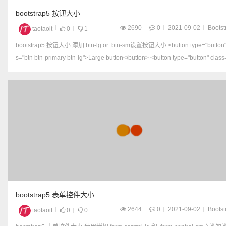
bootstrap5 按钮大小
2690
0
2021-09-02
Bootst
taotaoit
0
1
bootstrap5 按钮大小 添加.btn-lg or .btn-sm设置按钮大小 <button type="button" clas
s="btn btn-primary btn-lg">Large button</button> <button type="button" class=
bootstrap5 表单控件大小
2644
0
2021-09-02
Bootst
taotaoit
0
0