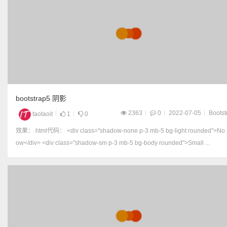
bootstrap5 阴影
2363
0
2022-07-05
Bootst
taotaoit
1
0
效果： html代码： <div class="shadow-none p-3 mb-5 bg-light rounded">No shad
ow</div> <div class="shadow-sm p-3 mb-5 bg-body rounded">Small ...