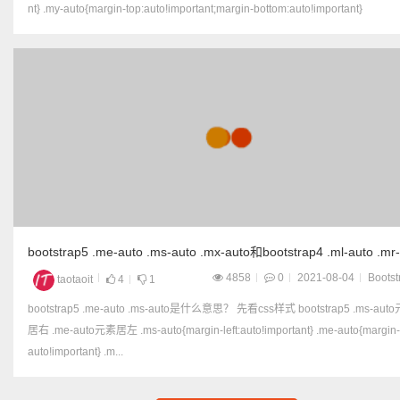
nt} .my-auto{margin-top:auto!important;margin-bottom:auto!important}
bootstrap5 .me-auto .ms-auto .mx-auto和bootstrap4 .ml-auto .mr
4858
0
2021-08-04
Bootst
taotaoit
4
1
bootstrap5 .me-auto .ms-auto是什么意思？ 先看css样式 bootstrap5 .ms-auto元素
居右 .me-auto元素居左 .ms-auto{margin-left:auto!important} .me-auto{margin-right:
auto!important} .m...