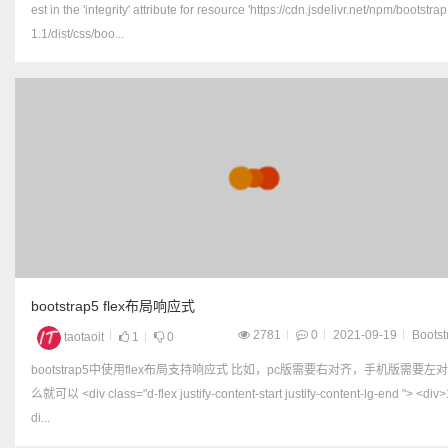
est in the 'integrity' attribute for resource 'https://cdn.jsdelivr.net/npm/bootstr
1.1/dist/css/boo...
bootstrap5 flex布局响应式
2781
0
2021-09-19
Bootst
taotaoit
1
0
bootstrap5中使用flex布局支持响应式 比如，pc版需要右对齐，手机版需要左对齐 那
么就可以 <div class="d-flex justify-content-start justify-content-lg-end "> <div>123</
di...