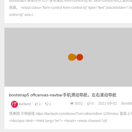
bootstrap5 表单控件大小 使用诸如.form-control-lg 和 .form-control-sm之类的类设置
高度。 <input class="form-control form-control-lg" type="text" placeholder=".form-c
ontrol-lg" aria-l...
bootstrap5 offcanvas-navbar手机滑动导航，左右滚动导航
3032
0
2021-09-02
Bootst
taotaoit
1
1
效果图 示例链接 https://taotaoit.com/demo/?url=other/other-119/index 直接上代码
<!doctype html> <html lang="en"> <head> <meta charset="utf...