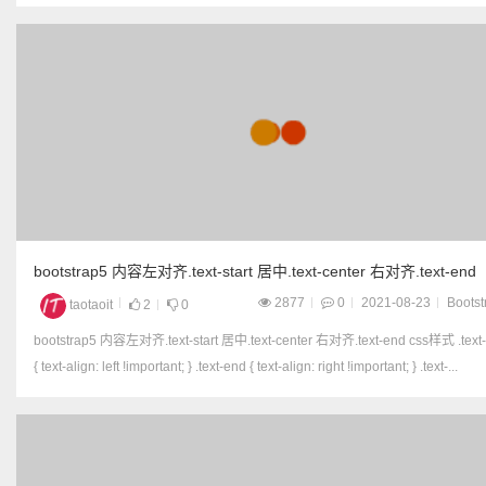
bootstrap5 内容左对齐.text-start 居中.text-center 右对齐.text-end
2877
0
2021-08-23
Bootst
taotaoit
2
0
bootstrap5 内容左对齐.text-start 居中.text-center 右对齐.text-end css样式 .text-start
{ text-align: left !important; } .text-end { text-align: right !important; } .text-...