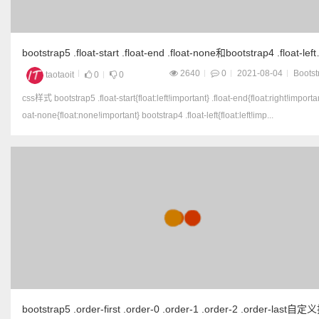
bootstrap5 .float-start .float-end .float-none和bootstrap4 .float-left
.float-right
2640
0
2021-08-04
Bootst
taotaoit
0
0
css样式 bootstrap5 .float-start{float:left!important} .float-end{float:right!important} .fl
oat-none{float:none!important} bootstrap4 .float-left{float:left!imp...
bootstrap5 .order-first .order-0 .order-1 .order-2 .order-last自