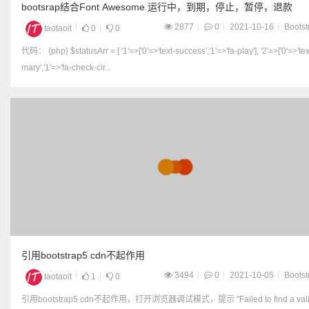
bootsrap结合Font Awesome 运行中，到期，停止，暂停，退款
2877
0
2021-10-16
Bootst
taotaoit
0
0
代码： {php} $statusArr = [ '1'=>['0'=>'text-success','1'=>'fa-play'], '2'=>['0'=>'text-pri
mary','1'=>'fa-check-cir...
引用bootstrap5 cdn不起作用
3494
0
2021-10-05
Bootst
taotaoit
1
0
引用bootstrap5 cdn不起作用，打开浏览器调试模式，提示 "Failed to find a valid dig