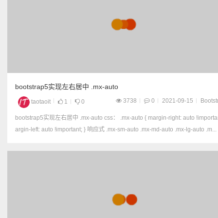
bootstrap5实现左右居中 .mx-auto
3738
0
2021-09-15
Bootst
taotaoit
1
0
bootstrap5实现左右居中 .mx-auto css： .mx-auto { margin-right: auto !important; m
argin-left: auto !important; } 响应式 .mx-sm-auto .mx-md-auto .mx-lg-auto .m...