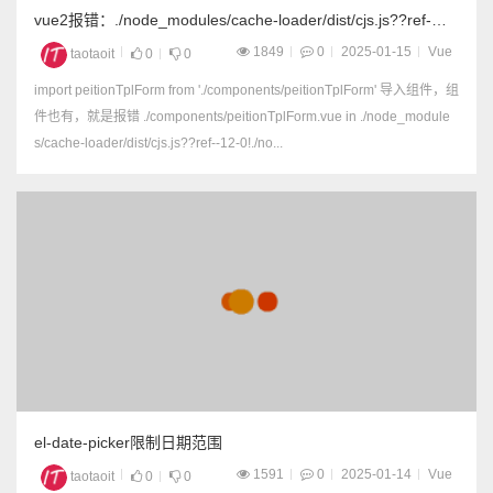
vue2报错：./node_modules/cache-loader/dist/cjs.js??ref-
-12-0!
1849
0
2025-01-15
Vue
taotaoit
0
0
import peitionTplForm from './components/peitionTplForm' 导入组件，组
件也有，就是报错 ./components/peitionTplForm.vue in ./node_module
s/cache-loader/dist/cjs.js??ref--12-0!./no...
el-date-picker限制日期范围
1591
0
2025-01-14
Vue
taotaoit
0
0