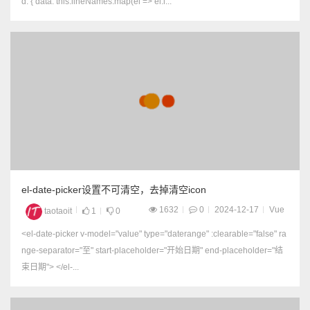
d: { data: this.lineNames.map(el => el.l...
el-date-picker设置不可清空，去掉清空icon
1632
0
2024-12-17
Vue
taotaoit
1
0
<el-date-picker v-model="value" type="daterange" :clearable="false" ra
nge-separator="至" start-placeholder="开始日期" end-placeholder="结
束日期"> </el-...