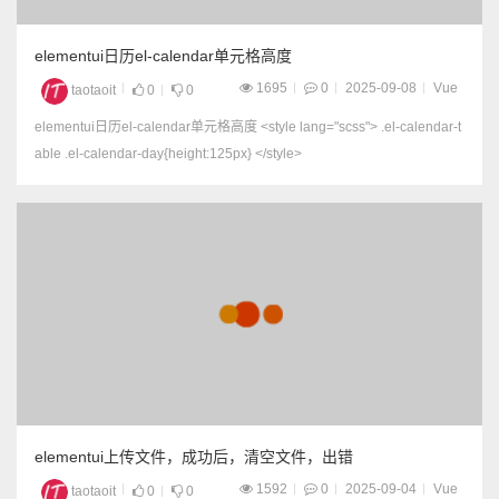
elementui日历el-calendar单元格高度
1695
0
2025-09-08
Vue
taotaoit
0
0
elementui日历el-calendar单元格高度 <style lang="scss"> .el-calendar-t
able .el-calendar-day{height:125px} </style>
elementui上传文件，成功后，清空文件，出错
1592
0
2025-09-04
Vue
taotaoit
0
0