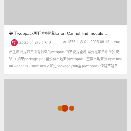
关于webpack项目中报错:Error: Cannot find module
'webpack/lib/node/NodeTemplatePlugin' 的解决办法
1576
0
2025-09-19
Vue
taotaoit
0
0
产生原因是项目中有依赖的webpack的不能是全局,需要在项目中单独安
装. 1.如果package.json里没有本地安装webpack. 直接本地安装:npm inst
all webpack --save-dev 2.如过package.json里有webpack,但是不是各个
版本是别人预制好的,建议删除webpack,再重新...