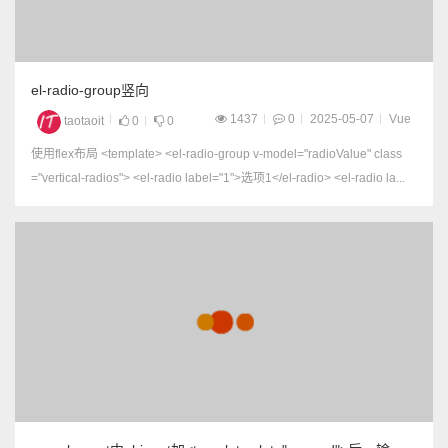
el-radio-group竖向
1437
0
2025-05-07
Vue
taotaoit
0
0
使用flex布局 <template> <el-radio-group v-model="radioValue" class
="vertical-radios"> <el-radio label="1">选项1</el-radio> <el-radio la...