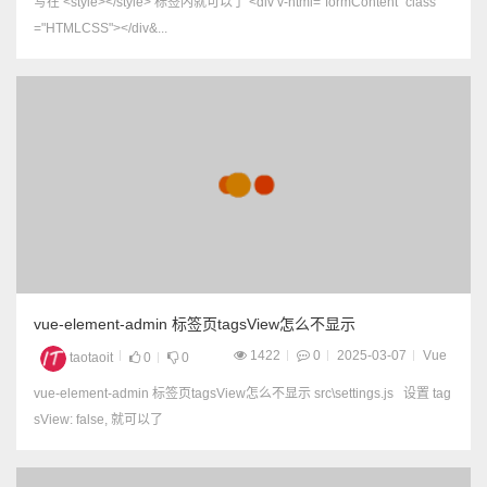
写在 <style></style> 标签内就可以了 <div v-html="formContent" class
="HTMLCSS"></div&...
vue-element-admin 标签页tagsView怎么不显示
1422
0
2025-03-07
Vue
taotaoit
0
0
vue-element-admin 标签页tagsView怎么不显示 src\settings.js 设置 tag
sView: false, 就可以了