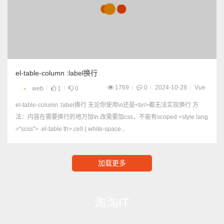
el-table-column :label换行
1769
0
2024-10-28
Vue
web
1
0
el-table-column :label换行 无论你使用\n还是<br/>都无法实现换行 方
法：内容在需要换行的地方加\n 改需要加css，不能有scoped <style lang
="scss"> .el-table th>.cell { white-space...
加载更多
淘淘IT