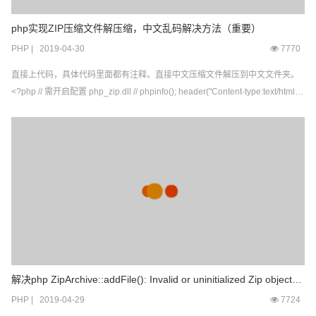
php实现ZIP压缩文件解压缩，中文乱码解决方法（重要）
PHP
|
2019-04-30
7770
直接上代码，具体代码里面都有注释。直接中文压缩文件解压到中文文件夹。
<?php // 需开启配置 php_zip.dll // phpinfo(); header("Content-type:text/html;c
harset=utf-8"); /* * $filename 被解压文件名 * $path 解压...
解决php ZipArchive::addFile(): Invalid or uninitialized Zip object错
误
PHP
|
2019-04-29
7724