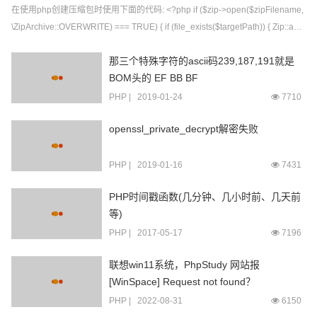
在使用php创建压缩包时使用下面的代码: <?php if ($zip->open($zipFilename,
\ZipArchive::OVERWRITE) === TRUE) { if (file_exists($targetPath)) { Zip::add
FileToZip($targetPath, $zip);...
那三个特殊字符的ascii码239,187,191就是
BOM头的 EF BB BF
PHP
|
2019-01-24
7710
openssl_private_decrypt解密失败
PHP
|
2019-01-16
7431
PHP时间戳函数(几分钟、几小时前、几天前
等)
PHP
|
2017-05-17
7196
联想win11系统，PhpStudy 网站报
[WinSpace] Request not found？
PHP
|
2022-08-31
6150